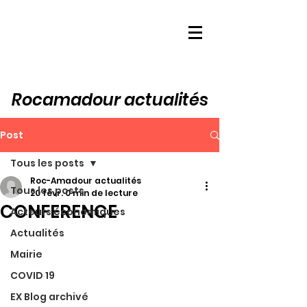
Rocamadour actualités
Post
Tous les posts
Roc-Amadour actualités
Tous les posts
20 févr.
0 min de lecture
CONFERENCE
Acteurs économiques
Actualités
Mairie
COVID 19
EX Blog archivé