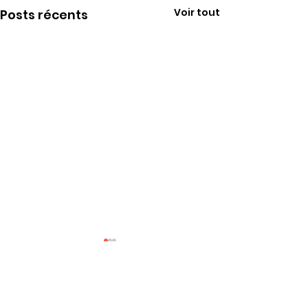
Voir tout
Posts récents
Rosario nous a
Nous apprenon
Commentaires
PUDEPIECE Rosar