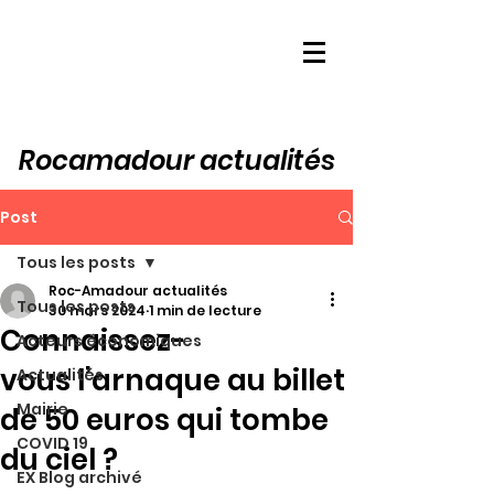
Rocamadour actualités
Post
Tous les posts
Roc-Amadour actualités
Tous les posts
30 mars 2024
1 min de lecture
Connaissez-
Acteurs économiques
vous l’arnaque au billet
Actualités
Mairie
de 50 euros qui tombe
COVID 19
du ciel ?
EX Blog archivé