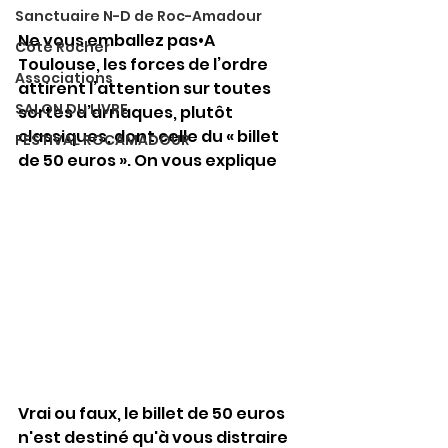
Sanctuaire N-D de Roc-Amadour
Ne vous emballez pas•A 
Côté Rocher
Toulouse, les forces de l’ordre 
Associations
attirent l’attention sur toutes 
SALON DU LIVRE
sortes d’arnaques, plutôt 
classiques, dont celle du « billet 
FESTIVAL ROCAMADOUR
de 50 euros ». On vous explique
Vrai ou faux, le billet de 50 euros 
n'est destiné qu'à vous distraire 