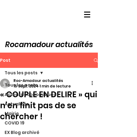
Rocamadour actualités
Post
Tous les posts
Roc-Amadour actualités
Tous les posts
15 sept. 2024
1 min de lecture
« COUPLE EN DELIRE » qui
Acteurs économiques
n’en finit pas de se
Actualités
Mairie
chercher !
COVID 19
EX Blog archivé