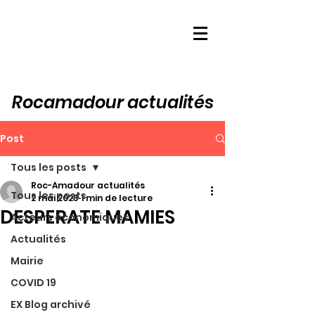
Rocamadour actualités
Post
Tous les posts
Roc-Amadour actualités
Tous les posts
2 mai 2023
1 min de lecture
DESPERATE MAMIES
Acteurs économiques
Actualités
Mairie
COVID 19
EX Blog archivé