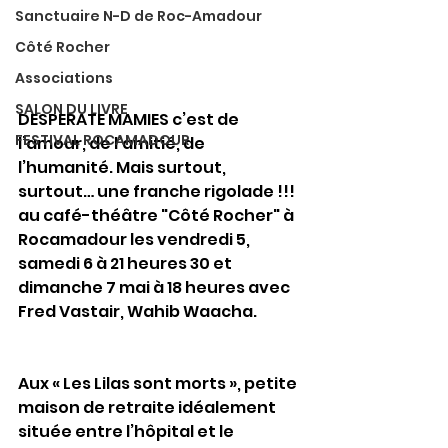
Sanctuaire N-D de Roc-Amadour
Côté Rocher
Associations
SALON DU LIVRE
DESPERATE MAMIES c’est de 
FESTIVAL ROCAMADOUR
l’amour, de l’amitié, de 
l’humanité. Mais surtout, 
surtout… une franche rigolade !!! 
au café-théâtre "Côté Rocher" à 
Rocamadour les vendredi 5, 
samedi 6 à 21 heures 30 et 
dimanche 7 mai à 18 heures avec 
Fred Vastair, Wahib Waacha.
Aux « Les Lilas sont morts », petite 
maison de retraite idéalement 
située entre l’hôpital et le 