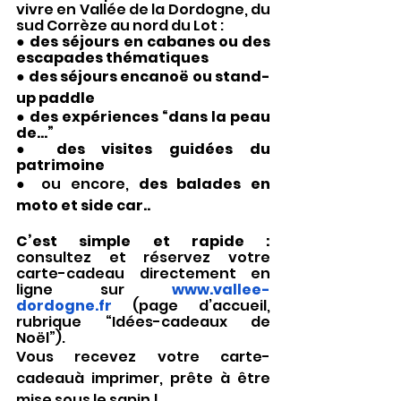
vivre en Vallée de la Dordogne, du 
sud Corrèze au nord du Lot :
● 
des séjours en cabanes ou des 
escapades thématiques 
● 
des séjours encanoë ou stand-
up paddle
● 
des expériences “dans la peau 
de…” 
● 
des visites guidées du 
patrimoine 
● ou encore, 
des balades en 
moto et side car..
C’est simple et rapide : 
consultez et réservez votre 
carte-cadeau directement en 
ligne sur 
www.vallee-
dordogne.fr 
(page d’accueil, 
rubrique “Idées-cadeaux de 
Noël”).
Vous recevez votre carte-
cadeauà imprimer, prête à être 
mise sous le sapin !