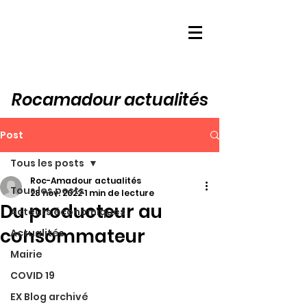
Rocamadour actualités
Post
Tous les posts
Roc-Amadour actualités
Tous les posts
28 nov. 2022
1 min de lecture
Du producteur au
Acteurs économiques
consommateur
Actualités
Mairie
COVID 19
EX Blog archivé