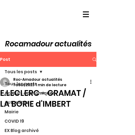
Rocamadour actualités
Post
Tous les posts
Roc-Amadour actualités
Tous les posts
1 août 2023
1 min de lecture
E.LECLERC - GRAMAT /
Acteurs économiques
LA BORIE d'IMBERT
Actualités
Mairie
COVID 19
EX Blog archivé