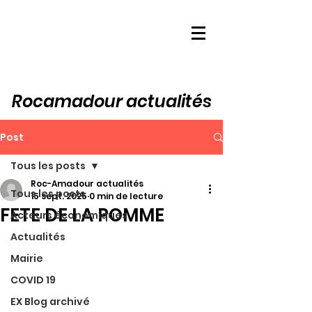
Rocamadour actualités
Post
Tous les posts
Roc-Amadour actualités
Tous les posts
15 sept. 2025
0 min de lecture
FETE DE LA POMME
Acteurs économiques
Actualités
Mairie
COVID 19
EX Blog archivé