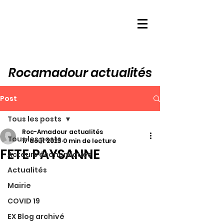
Rocamadour actualités
Post
Tous les posts
Roc-Amadour actualités
Tous les posts
17 août 2023
0 min de lecture
FETE PAYSANNE
Acteurs économiques
Actualités
Mairie
COVID 19
EX Blog archivé