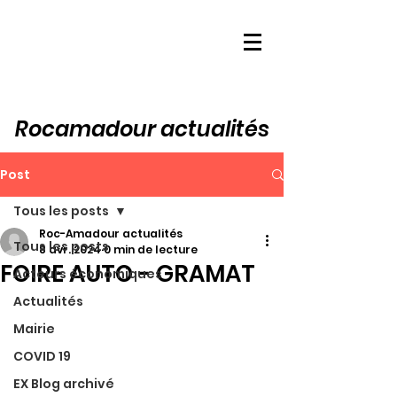
Rocamadour actualités
Post
Tous les posts
Roc-Amadour actualités
Tous les posts
8 avr. 2024
0 min de lecture
FOIRE AUTO - GRAMAT
Acteurs économiques
Actualités
Mairie
COVID 19
EX Blog archivé