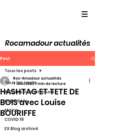
Rocamadour actualités
Post
Tous les posts
Roc-Amadour actualités
Tous les posts
7 déc. 2023
1 min de lecture
HASHTAG ET TETE DE
Acteurs économiques
BOIS avec Louise
Actualités
Mairie
BOURIFFE
COVID 19
EX Blog archivé