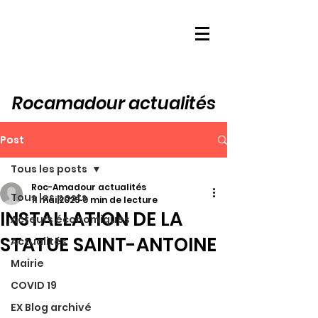
Rocamadour actualités
Post
Tous les posts
Roc-Amadour actualités
Tous les posts
11 mai 2025
0 min de lecture
INSTALLATION DE LA
Acteurs économiques
STATUE SAINT-ANTOINE
Actualités
Mairie
COVID 19
EX Blog archivé