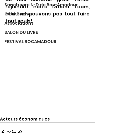
Sanctuaire N-D de Roc-Amadour
rejoindre notre Dream Team, 
nous ne pouvons pas tout faire 
Côté Rocher
tout seuls!
Associations
SALON DU LIVRE
FESTIVAL ROCAMADOUR
Acteurs économiques