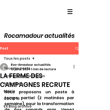
Rocamadour actualités
Post
Tous les posts
Roc-Amadour actualités
Tous les posts
10 janv. 2024
1 min de lecture
LA FERME DES
Acteurs économiques
CAMPAGNES RECRUTE
Actualités
Mairie
Nous proposons un poste à 
temps partiel (2 matinées par 
COVID 19
semaine), pour la transformation 
EX Blog archivé
de nos canards gras. Venez 