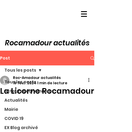
Rocamadour actualités
Post
Tous les posts
Roc-Amadour actualités
Tous les posts
19 févr. 2024
1 min de lecture
La Licorne Rocamadour
Acteurs économiques
Actualités
Mairie
COVID 19
EX Blog archivé