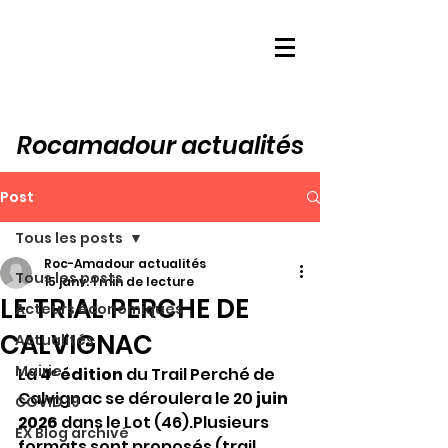
Rocamadour actualités
Post
Tous les posts
Roc-Amadour actualités
Tous les posts
15 janv.
1 min de lecture
LE TRIAL PERCHE DE
Acteurs économiques
CALVIGNAC
Actualités
Mairie
La 
4ᵉ édition
 du Trail Perché de 
Calvignac se déroulera le 20 
juin 
COVID 19
2026
 dans le Lot (46).Plusieurs 
EX Blog archivé
formats sont proposés (trail, 