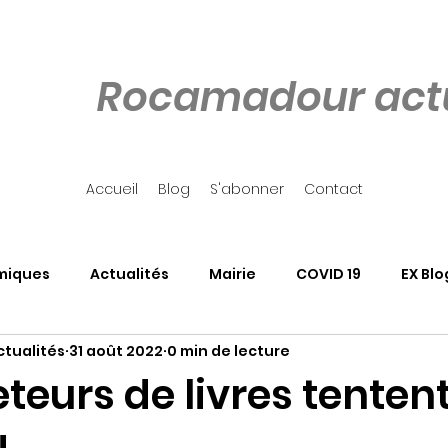
Rocamadour actu
Accueil
Blog
S'abonner
Contact
miques
Actualités
Mairie
COVID 19
EX Blo
tualités
31 août 2022
0 min de lecture
our
Côté Rocher
Associations
SALON DU LIVRE
teurs de livres tentent