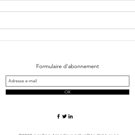
Une première pour La
Les 
Truffière aux Livres
conc
enf
ouv
Formulaire d'abonnement
OK