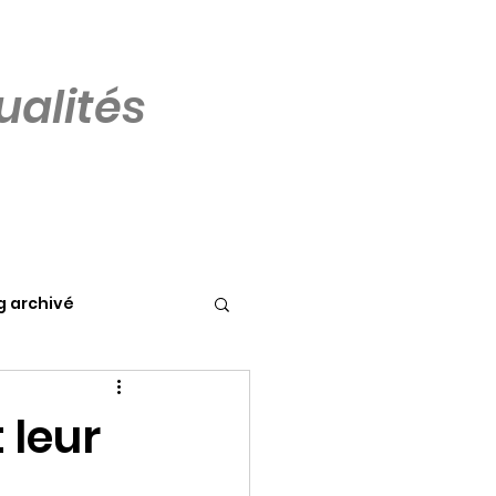
alités
g archivé
 leur