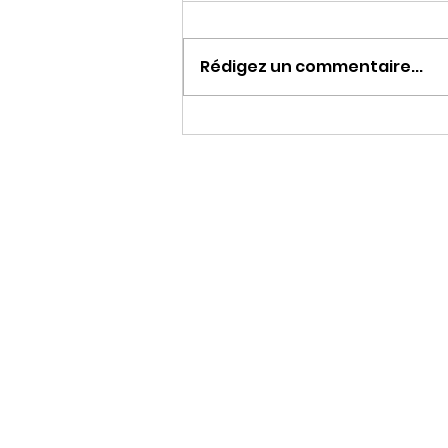
Rédigez un commentaire...
Clôture du concours
d’écriture pour enfants