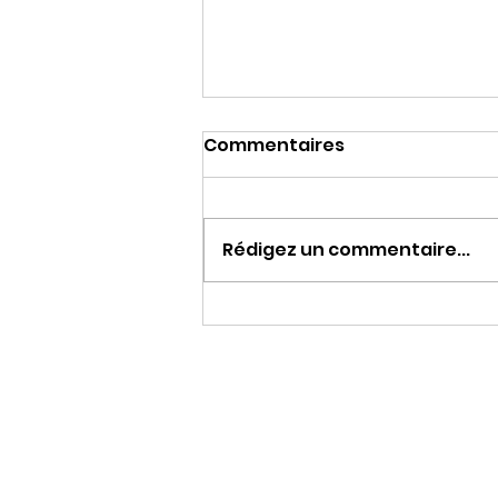
Commentaires
Rédigez un commentaire...
Une journée à chiner…
une soirée à danser !