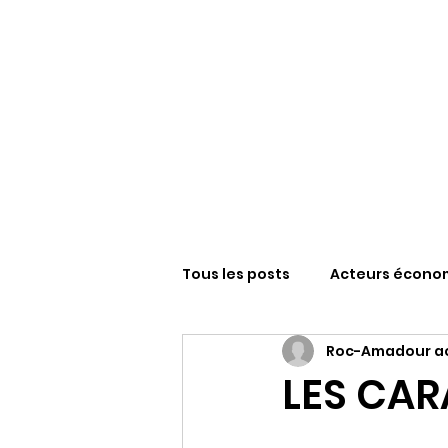
Tous les posts
Acteurs écono
Roc-Amadour ac
Sanctuaire N-D de Roc-Amad
LES CA
FESTIVAL ROCAMADOUR