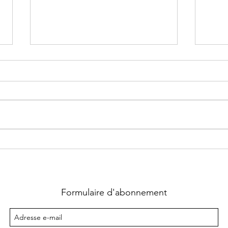
Rosa
Nous
PUDE
quit
lors 
NOUVEAU ci
Mayr
À Rocamadour, la
Com
nouvelle municipalité
le ma
anime l’été
Formulaire d'abonnement