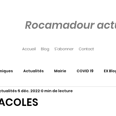
Rocamadour actu
Accueil
Blog
S'abonner
Contact
miques
Actualités
Mairie
COVID 19
EX Blo
tualités
5 déc. 2022
0 min de lecture
our
Côté Rocher
Associations
SALON DU LIVRE
RACOLES