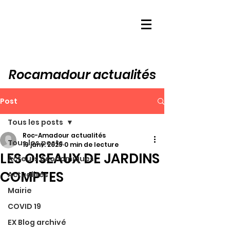
Rocamadour actualités
Post
Tous les posts
Roc-Amadour actualités
Tous les posts
19 janv. 2025
0 min de lecture
LES OISEAUX DE JARDINS
Acteurs économiques
COMPTES
Actualités
Mairie
COVID 19
EX Blog archivé