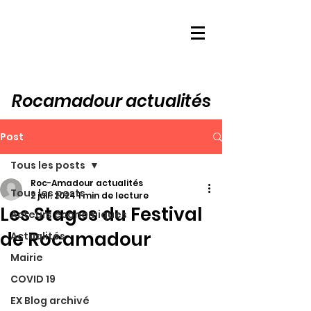
Rocamadour actualités
Post
Tous les posts
Roc-Amadour actualités
Tous les posts
2 juil. 2024
1 min de lecture
Les Stages du Festival
Acteurs économiques
de Rocamadour
Actualités
Mairie
COVID 19
EX Blog archivé