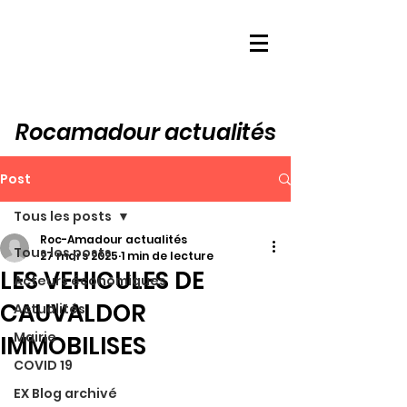
Rocamadour actualités
Post
Tous les posts
Roc-Amadour actualités
Tous les posts
27 mars 2025
1 min de lecture
LES VEHICULES DE
Acteurs économiques
CAUVALDOR
Actualités
Mairie
IMMOBILISES
COVID 19
EX Blog archivé