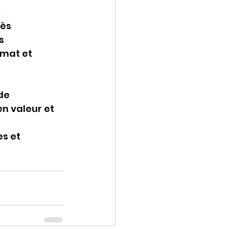
c
ès 
s 
mat et 
de 
en valeur et 
s et  