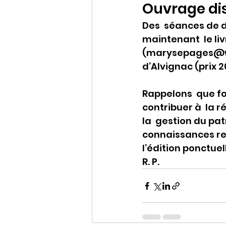
Ouvrage dis
Des  séances de 
maintenant  le liv
(marysepages@wan
d’Alvignac (prix 2
Rappelons  que fo
contribuer à  la r
la  gestion du patr
connaissances rec
l’édition ponctue
R. P.