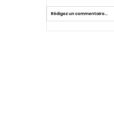
Rédigez un commentaire...
Une journée à chiner…
une soirée à danser !