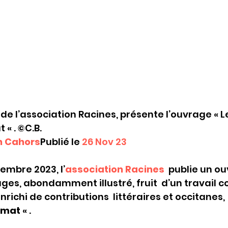
de l’association Racines, présente l’ouvrage « Le
C.B.                
n Cahors
Publié le 
26 Nov 23 
embre 2023, l’
association Racines
  publie un o
ges, abondamment illustré, fruit  d’un travail col
nrichi de contributions  littéraires et occitanes,  
amat
 « .