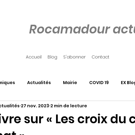
Rocamadour actu
Accueil
Blog
S'abonner
Contact
miques
Actualités
Mairie
COVID 19
EX Blo
tualités
27 nov. 2023
2 min de lecture
our
Côté Rocher
Associations
SALON DU LIVRE
 livre sur « Les croix du