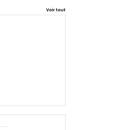
Voir tout
rio nous a quittés
 apprenons que