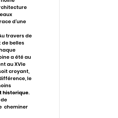
imoine 
rchitecture 
beaux 
race d’une 
Au travers de 
 de belles 
chaque 
ine a été au 
nt au XVIe 
soit croyant, 
ifférence, le 
oins 
 historique
. 
de  
e  cheminer 