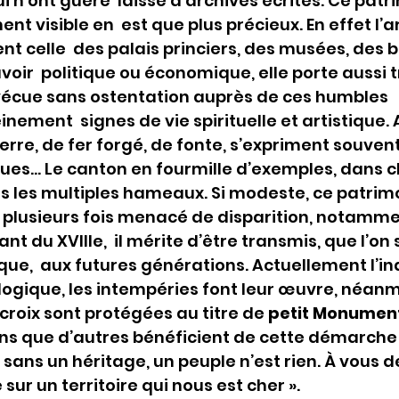
 n’ont guère  laissé d’archives écrites. Ce patr
t visible en  est que plus précieux. En effet l’a
nt celle  des palais princiers, des musées, des 
oir  politique ou économique, elle porte aussi t
 vécue sans ostentation auprès de ces humbles 
inement  signes de vie spirituelle et artistique. 
ierre, de fer forgé, de fonte, s’expriment souvent
ques… Le canton en fourmille d’exemples, dans 
 les multiples hameaux. Si modeste, ce patrimo
s plusieurs fois menacé de disparition, notamme
nt du XVIIIe,  il mérite d’être transmis, que l’on 
ue,  aux futures générations. Actuellement l’ind
ogique, les intempéries font leur œuvre, néanm
croix sont protégées au titre de 
petit Monument
ns que d’autres bénéficient de cette démarche 
 sans un héritage, un peuple n’est rien. À vous d
sur un territoire qui nous est cher ».