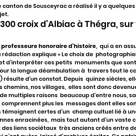
 le canton de Sousceyrac a réalisé il y a quelque
jet.
00 croix d’Albiac à Thégra, sur t
 professeure honoraire d’histoire
,  qui a en ass
a rédaction explique « Le choix de  photographier
e et d’interpréter ces petits  monuments que sont 
ur la longue déambulation à  travers tout le ca
 résulte d’un constat. Depuis  quinze siècles, el
 chemins, nos villages,  elles sont donc devenue
 de multiples raisons  beaucoup d’entre nous, sai
 comprennent plus les  messages dont elles son
s témoignent certes d’un  champ cultuel lié à une
nnes enracinées,  mais tout autant d’un vaste
t des liens sociétaux  très anciens créés entre