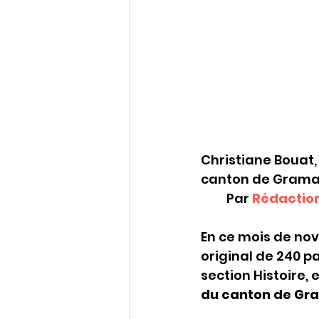
Christiane Bouat, 
canton de Gramat « . ©
         Par 
Rédactio
En ce mois de nov
original de 240 pa
section Histoire, e
du canton de Gr