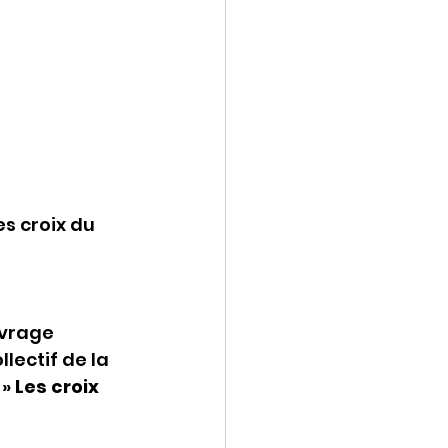
s croix du 
uvrage 
lectif de la 
» 
Les croix 