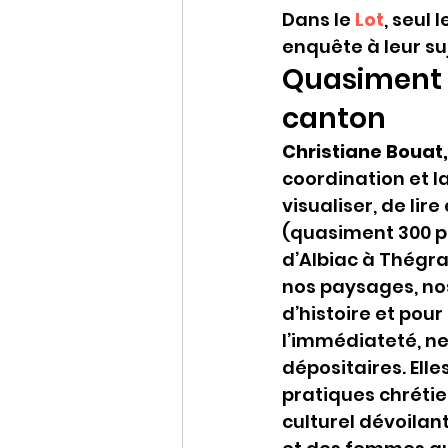
Dans le
Lot
, seul
enquête à leur su
Quasiment 3
canton
Christiane Bouat,
coordination et l
visualiser, de lir
(quasiment 300 po
d’Albiac à Thégra)
nos paysages, nos
d’histoire et pour
l’immédiateté, ne
dépositaires. Elle
pratiques chrétie
culturel dévoilan