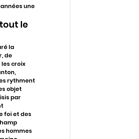
s années une 
out le 
uré la 
, de 
les croix 
nton, 
les rythment 
s objet 
sis par 
t 
 foi et des 
 champ 
 des hommes 