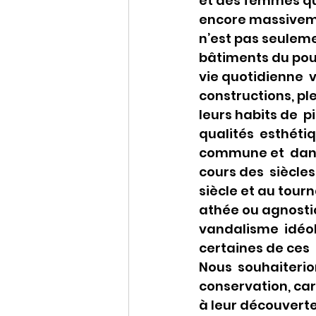
et des femmes qui
encore massivemen
n’est pas seuleme
bâtiments du pouv
vie quotidienne 
constructions, ple
leurs habits de  p
qualités  esthéti
commune et  dans
cours des  siècle
siècle et au tourna
athée ou agnostiq
vandalisme  idéol
certaines de ces  
Nous  souhaiterio
conservation, car
à leur découverte 