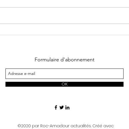
PUDE
quit
lors 
NOUVEAU ci
Mayr
À Rocamadour, la
Com
nouvelle municipalité
le ma
anime l’été
Formulaire d'abonnement
OK
©2020 par Roc-Amadour actualités. Créé avec