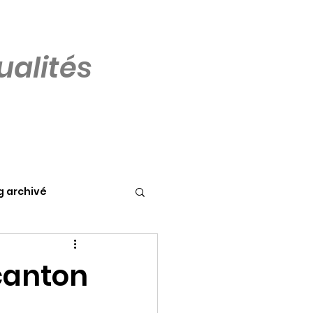
alités
g archivé
 canton