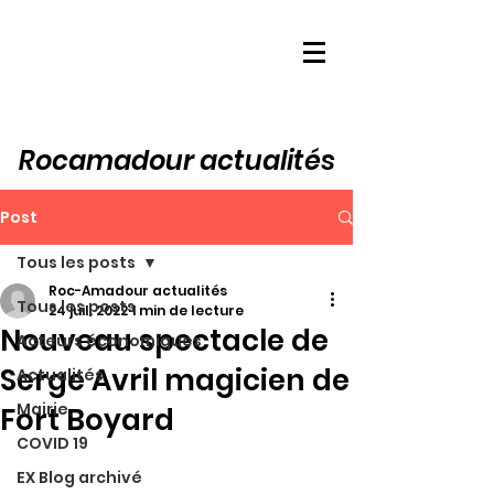
Rocamadour actualités
Post
Tous les posts
Roc-Amadour actualités
Tous les posts
24 juil. 2022
1 min de lecture
Nouveau spectacle de
Acteurs économiques
Serge Avril magicien de
Actualités
Mairie
Fort Boyard
COVID 19
EX Blog archivé