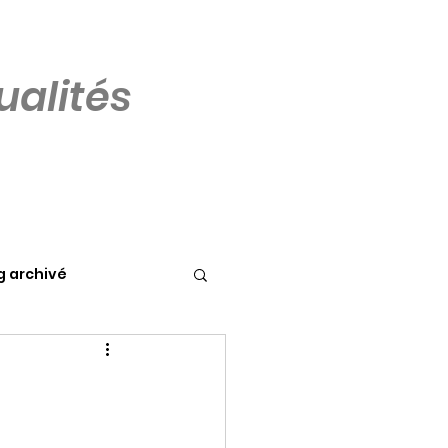
alités
g archivé