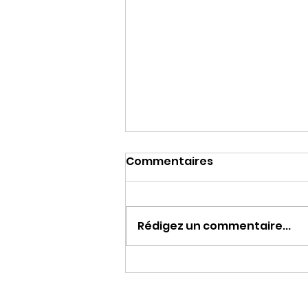
Commentaires
Rédigez un commentaire...
Lise de la Salle illumine la
vallée de l'Alzou à
Rocamadour