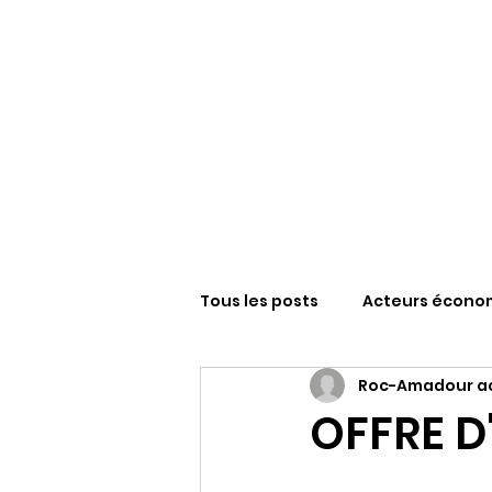
Tous les posts
Acteurs écono
Roc-Amadour ac
Sanctuaire N-D de Roc-Amad
OFFRE D
FESTIVAL ROCAMADOUR