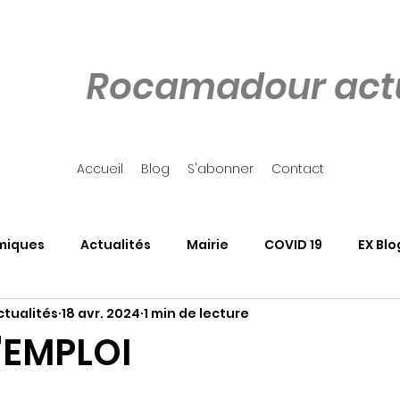
Rocamadour actu
Accueil
Blog
S'abonner
Contact
miques
Actualités
Mairie
COVID 19
EX Blo
tualités
18 avr. 2024
1 min de lecture
our
Côté Rocher
Associations
SALON DU LIVRE
'EMPLOI