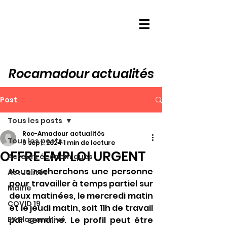
Rocamadour actualités
Post
Tous les posts
Roc-Amadour actualités
Tous les posts
9 sept. 2024
1 min de lecture
OFFRE EMPLOI URGENT
Acteurs économiques
Nous recherchons une personne 
Actualités
pour travailler à temps partiel sur 
Mairie
deux matinées, le mercredi matin 
COVID 19
et le jeudi matin, soit 11h de travail 
EX Blog archivé
par semaine. Le profil peut être 