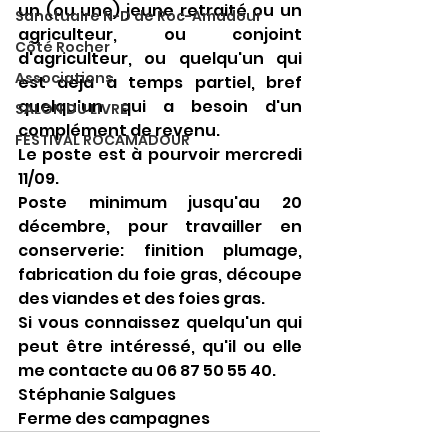
un (ou une) jeune retraité ou un 
Sanctuaire N-D de Roc-Amadour
agriculteur, ou conjoint 
Côté Rocher
d'agriculteur, ou quelqu'un qui 
Associations
est deja à temps partiel, bref 
quelqu'un qui a besoin d'un 
SALON DU LIVRE
complément de revenu.
FESTIVAL ROCAMADOUR
Le poste est à pourvoir mercredi 
11/09.
Poste minimum jusqu'au 20 
décembre, pour travailler en 
conserverie: finition plumage, 
fabrication du foie gras, découpe 
des viandes et des foies gras.
Si vous connaissez quelqu'un qui 
peut être intéressé, qu'il ou elle 
me contacte au 06 87 50 55 40. 
Stéphanie Salgues 
Ferme des campagnes