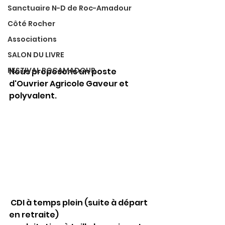
Sanctuaire N-D de Roc-Amadour
Côté Rocher
Associations
SALON DU LIVRE
FESTIVAL ROCAMADOUR
Nous proposons un poste 
d'Ouvrier Agricole Gaveur et 
polyvalent.
 CDI à temps plein (suite à départ 
en retraite)