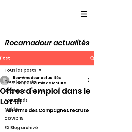
Rocamadour actualités
Post
Tous les posts
Roc-Amadour actualités
Tous les posts
11 août 2025
1 min de lecture
Offres d'emploi dans le
Acteurs économiques
Lot !!!
Actualités
Mairie
La Ferme des Campagnes recrute
COVID 19
EX Blog archivé