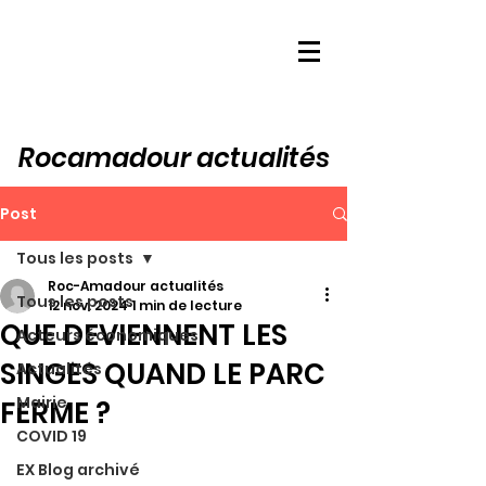
Rocamadour actualités
Post
Tous les posts
Roc-Amadour actualités
Tous les posts
12 nov. 2024
1 min de lecture
QUE DEVIENNENT LES
Acteurs économiques
SINGES QUAND LE PARC
Actualités
Mairie
FERME ?
COVID 19
EX Blog archivé