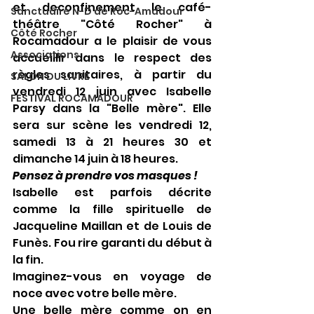
et deconfinement le café-
Sanctuaire N-D de Roc-Amadour
théâtre "Côté Rocher" à 
Côté Rocher
Rocamadour a le plaisir de vous 
Associations
accueillir dans le respect des 
règles sanitaires, à partir du 
SALON DU LIVRE
vendredi 12 juin avec Isabelle 
FESTIVAL ROCAMADOUR
Parsy dans la "Belle mère". Elle 
sera sur scène les vendredi 12, 
samedi 13 à 21 heures 30 et 
dimanche 14 juin à 18 heures.
Pensez à prendre vos masques !
Isabelle est parfois décrite 
comme la fille spirituelle de 
Jacqueline Maillan et de Louis de 
Funès. Fou rire garanti du début à 
la fin.
Imaginez-vous en voyage de 
noce avec votre belle mère.
Une belle mère comme on en 