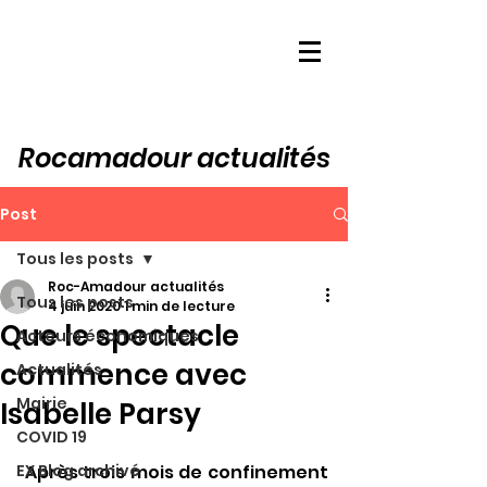
Rocamadour actualités
Post
Tous les posts
Roc-Amadour actualités
Tous les posts
4 juin 2020
1 min de lecture
Que le spectacle
Acteurs économiques
commence avec
Actualités
Mairie
Isabelle Parsy
COVID 19
EX Blog archivé
 Après trois mois de confinement 