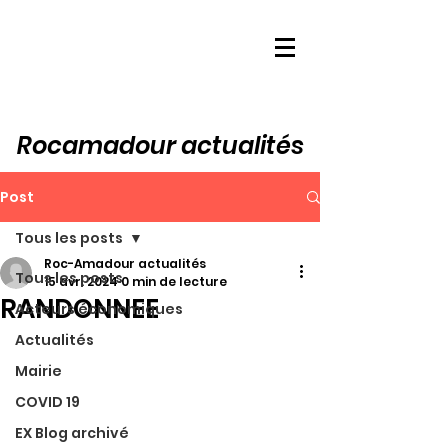
Rocamadour actualités
Post
Tous les posts
Roc-Amadour actualités
Tous les posts
15 avr. 2024
0 min de lecture
RANDONNEE
Acteurs économiques
Actualités
Mairie
COVID 19
EX Blog archivé