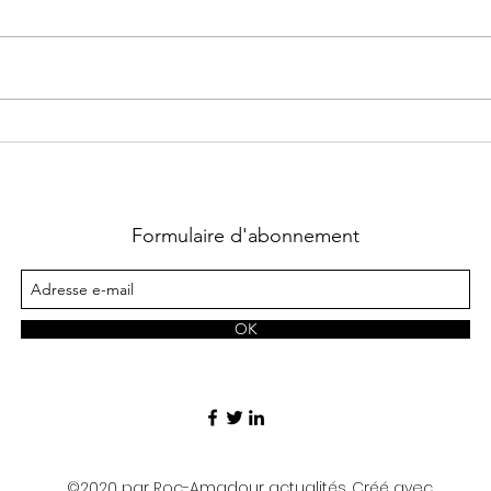
Grotte Préhistorique des
Les 
Merveilles à
de 
Rocamadour
Formulaire d'abonnement
OK
©2020 par Roc-Amadour actualités. Créé avec