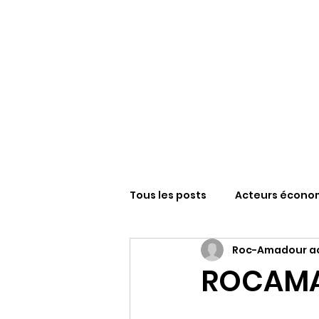
Tous les posts
Acteurs écono
Roc-Amadour ac
Sanctuaire N-D de Roc-Amad
ROCAMAD
FESTIVAL ROCAMADOUR