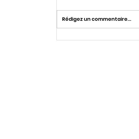
Rédigez un commentaire...
Le développement de
l'offre hôtelière dans le
Lot