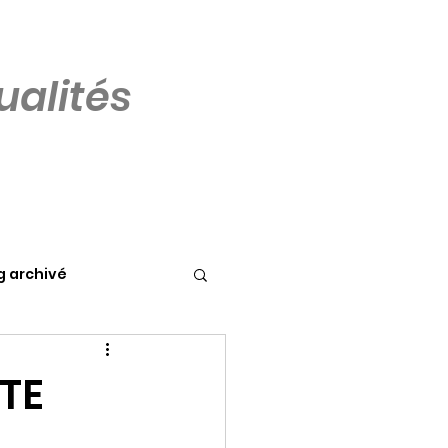
alités
g archivé
TE