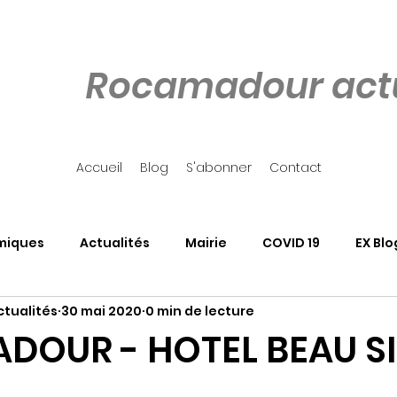
Rocamadour actu
Accueil
Blog
S'abonner
Contact
miques
Actualités
Mairie
COVID 19
EX Blo
tualités
30 mai 2020
0 min de lecture
our
Côté Rocher
Associations
SALON DU LIVRE
OUR - HOTEL BEAU SI