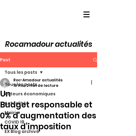
Rocamadour actualités
Post
Tous les posts
Roc-Amadour actualités
Tous les posts
19 mai
2 min de lecture
Un
Acteurs économiques
Budget responsable et
Actualités
Mairie
0% d’augmentation des
COVID 19
taux d’imposition
EX Blog archivé