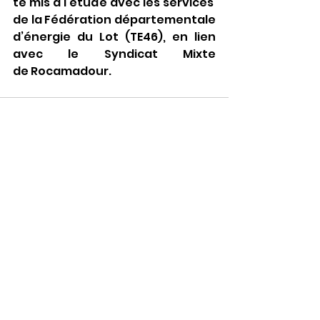
té mis à l’étude avec les services 
de la Fédération départementale 
d’énergie du Lot (TE46), en lien 
avec le Syndicat Mixte 
de Rocamadour.
Voir tout
Posts récents