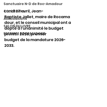
Sanctuaire N-D de Roc-Amadour
Lundi 27 avril, Jean-
Côté Rocher
Baptiste Jallet, maire de Rocama
Associations
dour, et le conseil municipal ont a
SALON DU LIVRE
dopté à l’unanimité le budget 
FESTIVAL ROCAMADOUR
primitif 2026, premier 
budget de la mandature 2026-
2033.