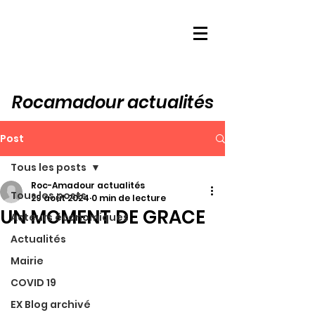
Rocamadour actualités
Post
Tous les posts
Roc-Amadour actualités
Tous les posts
29 août 2024
0 min de lecture
UN MOMENT DE GRACE
Acteurs économiques
Actualités
Mairie
COVID 19
EX Blog archivé