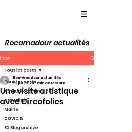
Rocamadour actualités
Post
Tous les posts
Roc-Amadour actualités
Tous les posts
22 juil. 2024
1 min de lecture
Une visite artistique
Acteurs économiques
avec Circofolies
Actualités
Mairie
COVID 19
EX Blog archivé