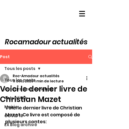
Rocamadour actualités
Post
Tous les posts
Roc-Amadour actualités
Tous les posts
11 déc. 2020
1 min de lecture
Voici le dernier livre de
Acteurs économiques
Christian Mazet
Actualités
Mairie
Voici le dernier livre de Christian 
Mazet. Ce livre est composé de 
COVID 19
plusieurs contes:
EX Blog archivé