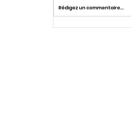
Rédigez un commentaire...
Lise de la Salle illumine la
vallée de l'Alzou à
Rocamadour