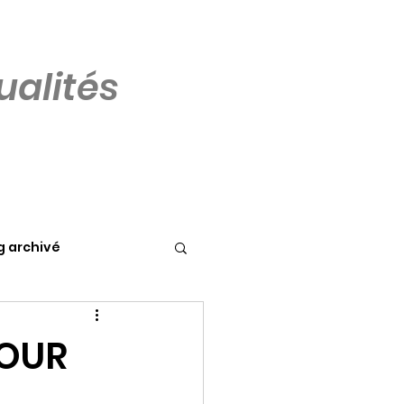
alités
g archivé
JOUR