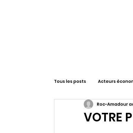
Tous les posts
Acteurs écono
Roc-Amadour ac
Sanctuaire N-D de Roc-Amad
VOTRE 
FESTIVAL ROCAMADOUR