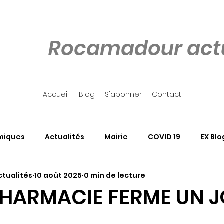
Rocamadour actu
Accueil
Blog
S'abonner
Contact
miques
Actualités
Mairie
COVID 19
EX Blo
tualités
10 août 2025
0 min de lecture
our
Côté Rocher
Associations
SALON DU LIVRE
PHARMACIE FERME UN 