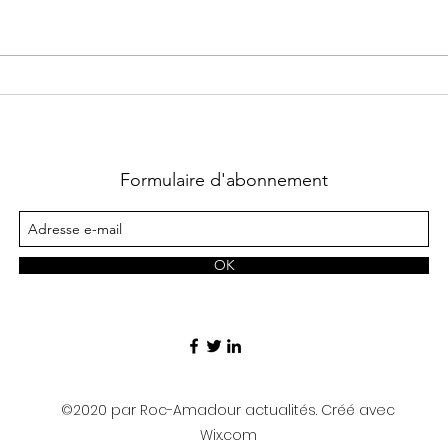
CONCERT GRATUIT
À G
mus
mél
Formulaire d'abonnement
OK
©2020 par Roc-Amadour actualités. Créé avec
Wix.com