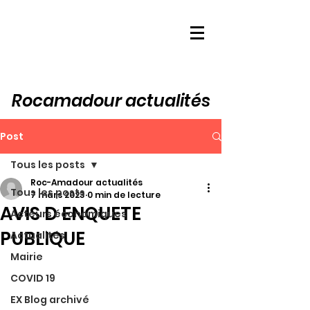
Rocamadour actualités
Post
Tous les posts
Roc-Amadour actualités
Tous les posts
7 mars 2023
0 min de lecture
AVIS D ENQUETE
Acteurs économiques
PUBLIQUE
Actualités
Mairie
COVID 19
EX Blog archivé