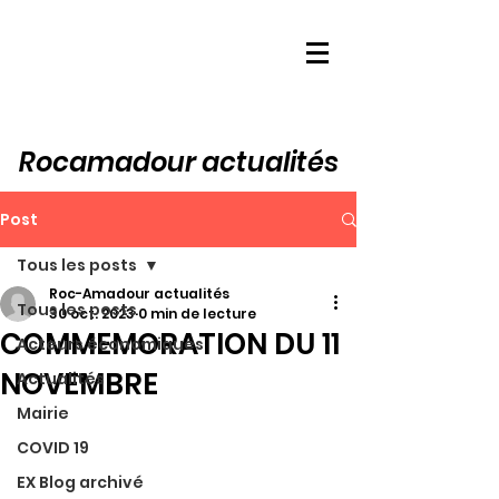
Rocamadour actualités
Post
Tous les posts
Roc-Amadour actualités
Tous les posts
30 oct. 2023
0 min de lecture
COMMEMORATION DU 11
Acteurs économiques
NOVEMBRE
Actualités
Mairie
COVID 19
EX Blog archivé