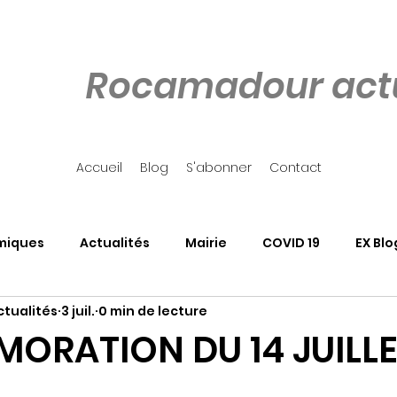
Rocamadour actu
Accueil
Blog
S'abonner
Contact
miques
Actualités
Mairie
COVID 19
EX Blo
tualités
3 juil.
0 min de lecture
our
Côté Rocher
Associations
SALON DU LIVRE
RATION DU 14 JUILL