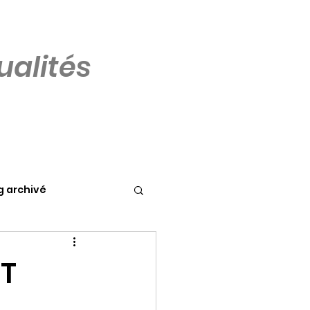
alités
g archivé
ET