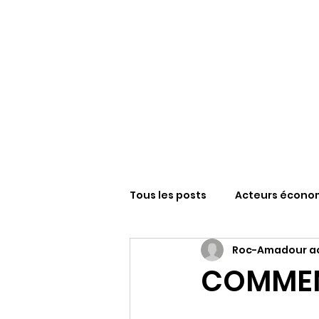
Tous les posts
Acteurs écono
Roc-Amadour ac
Sanctuaire N-D de Roc-Amad
COMMEMO
FESTIVAL ROCAMADOUR