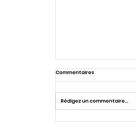
Commentaires
Rédigez un commentaire...
Circofolies enflamme
Rocamadour lors d'une