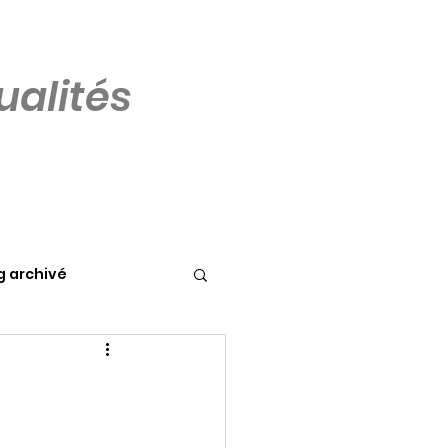
alités
g archivé