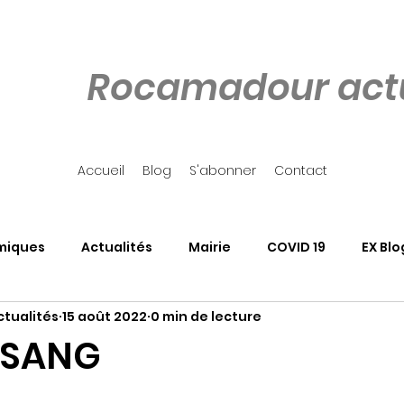
Rocamadour actu
Accueil
Blog
S'abonner
Contact
miques
Actualités
Mairie
COVID 19
EX Blo
tualités
15 août 2022
0 min de lecture
our
Côté Rocher
Associations
SALON DU LIVRE
 SANG