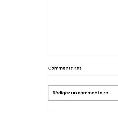
Commentaires
Rédigez un commentaire...
Une journée à chiner…
une soirée à danser !