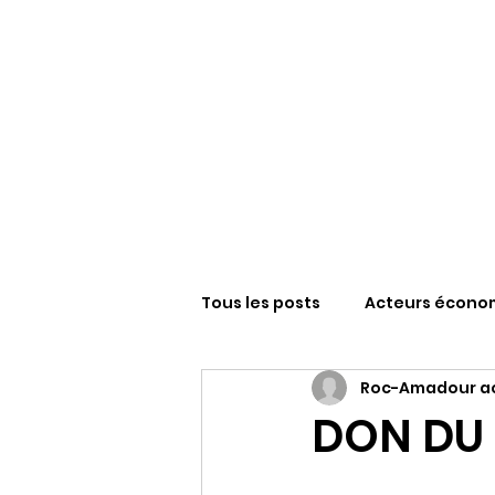
Tous les posts
Acteurs écono
Roc-Amadour ac
Sanctuaire N-D de Roc-Amad
DON DU
FESTIVAL ROCAMADOUR