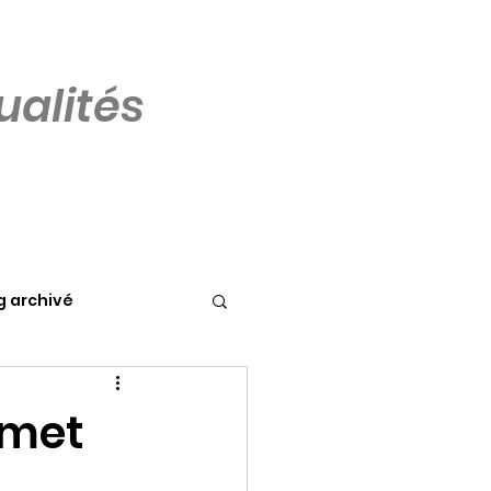
alités
g archivé
 met