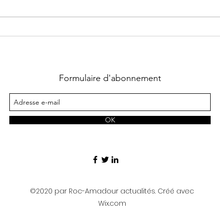
19 mars à 19 heures 30 au
Mille-Club à L'Hospitalet –
« L
Rocamadour Questions
inscrites à...
a fa
Roc
Formulaire d'abonnement
OK
©2020 par Roc-Amadour actualités. Créé avec
Wix.com