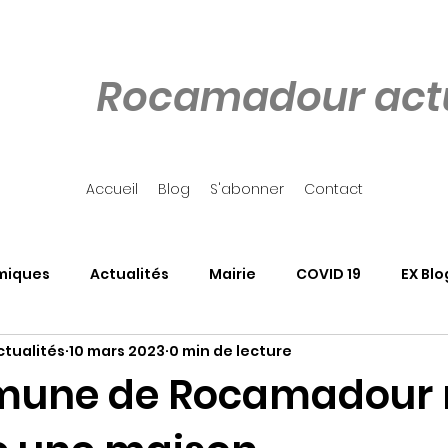
Rocamadour actu
Accueil
Blog
S'abonner
Contact
miques
Actualités
Mairie
COVID 19
EX Blo
tualités
10 mars 2023
0 min de lecture
our
Côté Rocher
Associations
SALON DU LIVRE
mune de Rocamadour