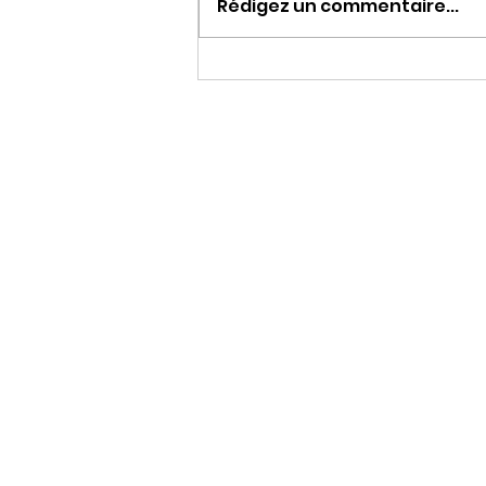
Rédigez un commentaire...
9 avril à 19 heures 30 au
Mille-Club à L'Hospitalet –
Rocamadour Questions
inscrites à...