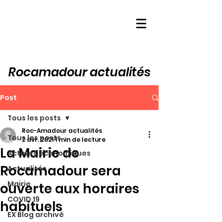
Rocamadour actualités
Post
Tous les posts
Roc-Amadour actualités
Tous les posts
2 avr. 2021
1 min de lecture
La Mairie de
Acteurs économiques
Rocamadour sera
Actualités
Mairie
ouverte aux horaires
COVID 19
habituels
EX Blog archivé