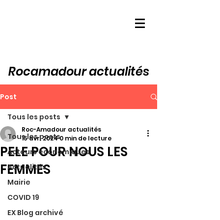
Rocamadour actualités
Post
Tous les posts
Roc-Amadour actualités
Tous les posts
15 avr. 2024
0 min de lecture
PELE POUR NOUS LES
Acteurs économiques
FEMMES
Actualités
Mairie
COVID 19
EX Blog archivé