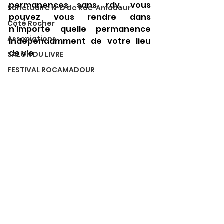
permanences sans rdv, vous 
Sanctuaire N-D de Roc-Amadour
pouvez vous rendre dans 
Côté Rocher
n'importe quelle permanence 
Associations
indépendamment de votre lieu 
de vie
SALON DU LIVRE
FESTIVAL ROCAMADOUR