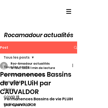
Rocamadour actualités
Post
Tous les posts
Roc-Amadour actualités
Tous les posts
19 févr. 2024
1 min de lecture
Permanences Bassins
Acteurs économiques
de vie PLUiH par
Actualités
Mairie
CAUVALDOR
COVID 19
Permanences Bassins de vie PLUiH 
EX Blog archivé
par CAUVALDOR