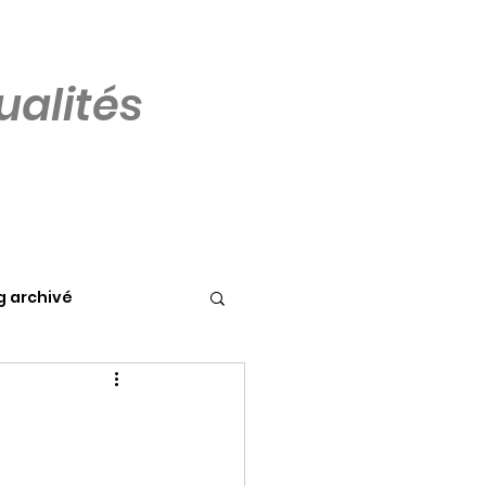
alités
g archivé