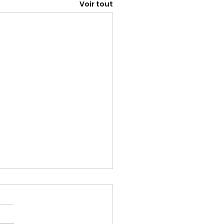
Voir tout
rio nous a quittés
 apprenons que
PIECE Rosario nous a