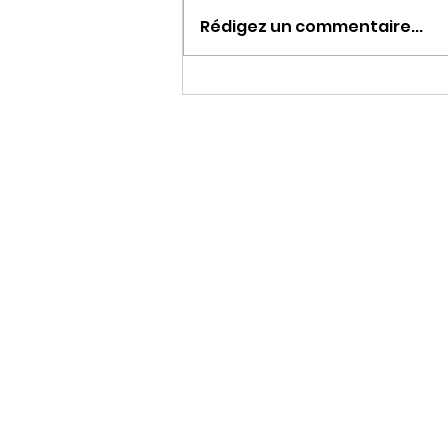
Rédigez un commentaire...
Une journée à chiner…
une soirée à danser !