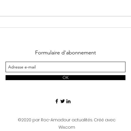
quit
lors 
NOUVEAU ci
Mayr
À Rocamadour, la
Com
nouvelle municipalité
le ma
anime l’été
Formulaire d'abonnement
OK
©2020 par Roc-Amadour actualités. Créé avec
Wix.com