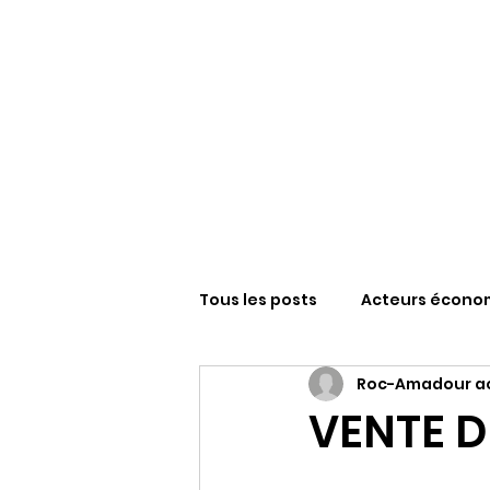
Tous les posts
Acteurs écono
Roc-Amadour ac
Sanctuaire N-D de Roc-Amad
VENTE D
FESTIVAL ROCAMADOUR