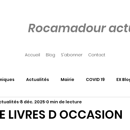
Rocamadour actu
Accueil
Blog
S'abonner
Contact
miques
Actualités
Mairie
COVID 19
EX Blo
tualités
8 déc. 2025
0 min de lecture
our
Côté Rocher
Associations
SALON DU LIVRE
E LIVRES D OCCASION